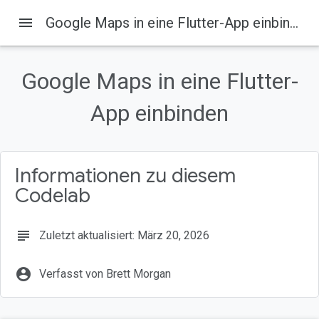
menu
Google Maps in eine Flutter-App einbinden
Google Maps in eine Flutter-
Auf dieser Seite
1. Einführung
App einbinden
Umfang
Was ist Flutter?
Lerninhalte
Informationen zu diesem
2. Flutter-Umgebung einrichten
Codelab
subject
Zuletzt aktualisiert: März 20, 2026
account_circle
Verfasst von Brett Morgan