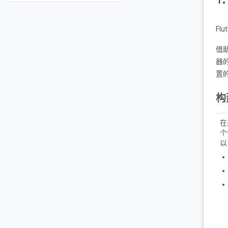
Fl
借
器
置
构
在
个
以