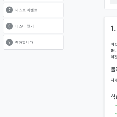
테스트 이벤트
1
테스터 찾기
축하합니다
이 
봅니
의견
둘
저자
학