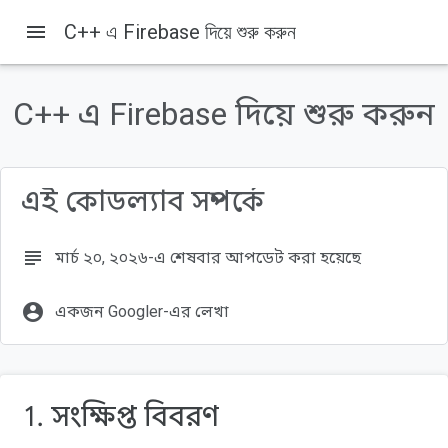
menu
C++ এ Firebase দিয়ে শুরু করুন
এই পৃষ্ঠায় যা যা আছে
ধাপে ধাপে নির্দেশিকা
C++ এ Firebase দিয়ে শুরু করুন
আপনি যা শিখবেন
আপনার যা যা লাগবে
ফায়ারবেস এসডিকে ডাউনলোড করুন
এই কোডল্যাব সম্পর্কে
CMakeLists.txt-এ Firebase SDK যোগ করুন।
subject
মার্চ ২০, ২০২৬-এ শেষবার আপডেট করা হয়েছে
account_circle
একজন Googler-এর লেখা
1. সংক্ষিপ্ত বিবরণ