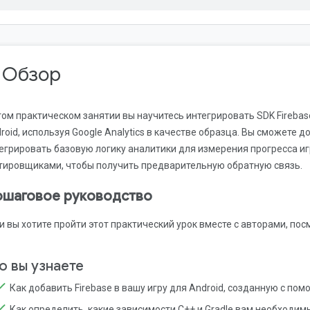
. Обзор
том практическом занятии вы научитесь интегрировать SDK Firebas
roid, используя Google Analytics в качестве образца. Вы сможете
егрировать базовую логику аналитики для измерения прогресса иг
тировщиками, чтобы получить предварительную обратную связь.
шаговое руководство
и вы хотите пройти этот практический урок вместе с авторами, пос
о вы узнаете
Как добавить Firebase в вашу игру для Android, созданную с по
Как определить, какие зависимости C++ и Gradle вам необходим