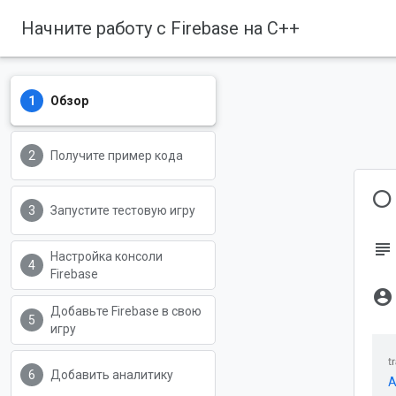
Начните работу с Firebase на C++
Обзор
Получите пример кода
О
Запустите тестовую игру
subject
Настройка консоли
Firebase
account_circle
Добавьте Firebase в свою
игру
Добавить аналитику
A