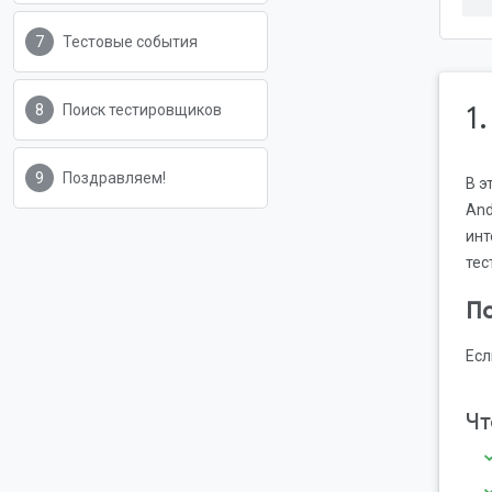
Тестовые события
1
Поиск тестировщиков
Поздравляем!
В э
And
инт
тес
По
Есл
Чт