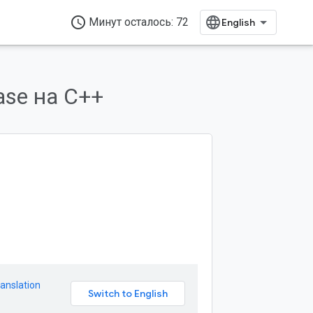
access_time
Минут осталось: 72
ase на C++
anslation