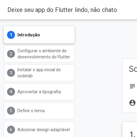
Deixe seu app do Flutter lindo, não chato
Introdução
Configurar o ambiente de
desenvolvimento do Flutter
So
Instalar o app inicial do
codelab
subject
Aproveitar a tipografia
account_circle
Definir o tema
Adicionar design adaptável
1