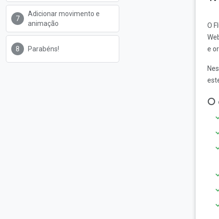
Adicionar movimento e
animação
O F
Web
Parabéns!
e o
Nes
est
O 