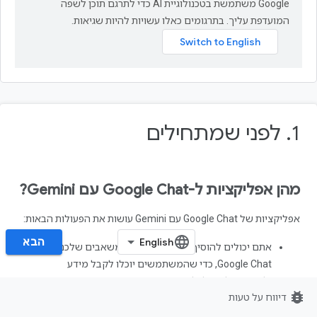
‫Google משתמשת בטכנולוגיית AI כדי לתרגם תוכן לשפה
המועדפת עליך. בתרגומים כאלו עשויות להיות שגיאות.
1.‏ לפני שמתחילים
מהן אפליקציות ל-Google Chat עם Gemini?
אפליקציות של Google Chat עם Gemini עושות את הפעולות הבאות:
הבא‏
אתם יכולים להוסיף את השירותים והמשאבים שלכם ל-
Google Chat, כדי שהמשתמשים יוכלו לקבל מידע
ולבצע פעולות בלי לצאת מהשיחה.
bug_report
דיווח על טעות
הם יכולים להשתלב עם מודל ה-AI הגנרטיבי Gemini,