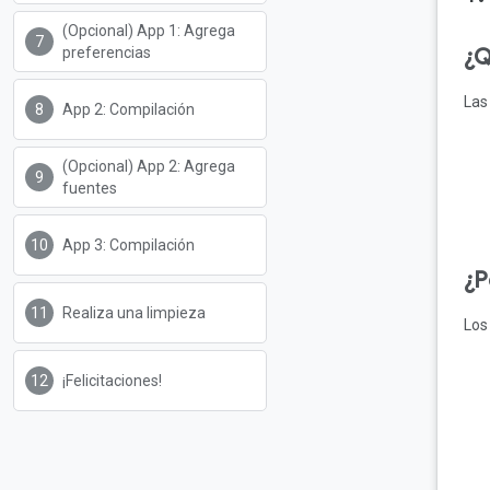
(Opcional) App 1: Agrega
preferencias
¿Q
Las
App 2: Compilación
(Opcional) App 2: Agrega
fuentes
App 3: Compilación
¿P
Realiza una limpieza
Los
¡Felicitaciones!