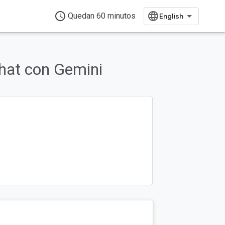
access_time
Quedan 60 minutos
hat con Gemini