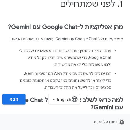
1.‏ לפני שמתחילים
מהן אפליקציות ל-Google Chat עם Gemini?
אפליקציות של Google Chat עם Gemini עושות את הפעולות הבאות:
אתם יכולים להוסיף את השירותים והמשאבים שלכם ל-
Google Chat, כדי שהמשתמשים יוכלו לקבל מידע
ולבצע פעולות בלי לצאת מהשיחה.
הם יכולים להשתלב עם מודל ה-AI הגנרטיבי Gemini,
כדי ליצור או לחפש נתונים כמו טקסט או תמונות בזמנים
ספציפיים, וכך לייעל את תהליכי העבודה.
הבא‏
למה כדאי לשלב אפליקציות של Google Chat
עם Gemini?
תרחישי השימוש האופייניים במודלים של AI גנרטיבי כמו Gemini
bug_report
דיווח על טעות
נכללים בקטגוריות הבאות: