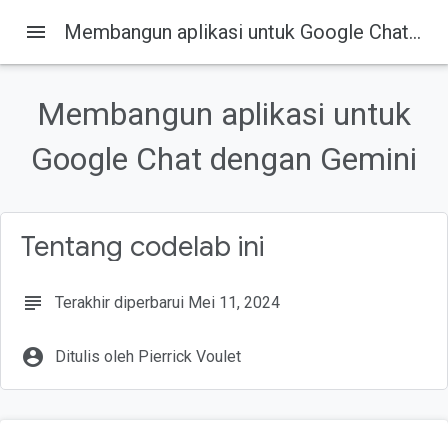
menu
Membangun aplikasi untuk Google Chat dengan Gemini
Membangun aplikasi untuk
Pada halaman ini
Google Chat dengan Gemini
1. Sebelum memulai
Apa yang dimaksud dengan aplikasi Google Chat dengan Gemini?
Mengapa perlu mengintegrasikan aplikasi Google Chat dengan
Gemini?
Prasyarat
Tentang codelab ini
Yang Anda bangun
subject
Terakhir diperbarui Mei 11, 2024
account_circle
Ditulis oleh Pierrick Voulet