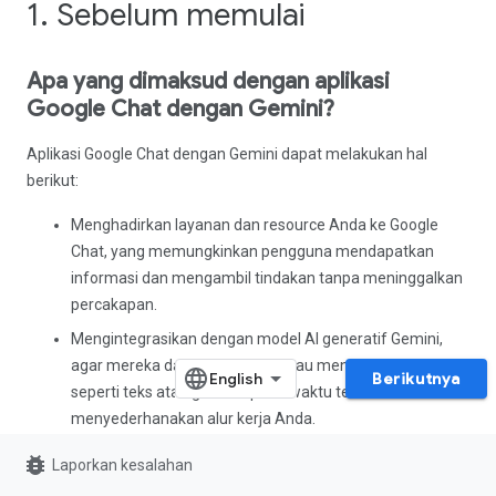
1. Sebelum memulai
Apa yang dimaksud dengan aplikasi
Google Chat dengan Gemini?
Aplikasi Google Chat dengan Gemini dapat melakukan hal
berikut:
Menghadirkan layanan dan resource Anda ke Google
Chat, yang memungkinkan pengguna mendapatkan
informasi dan mengambil tindakan tanpa meninggalkan
percakapan.
Mengintegrasikan dengan model AI generatif Gemini,
agar mereka dapat membuat atau menelusuri data
Berikutnya
seperti teks atau gambar pada waktu tertentu untuk
menyederhanakan alur kerja Anda.
bug_report
Mengapa perlu mengintegrasikan aplikasi
Laporkan kesalahan
Google Chat dengan Gemini?