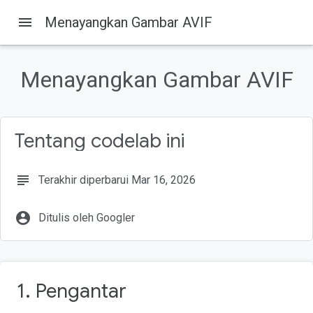
menu
Menayangkan Gambar AVIF
Menayangkan Gambar AVIF
Pada halaman ini
1. Pengantar
Apa itu AVIF?
Tentang codelab ini
Mengapa AVIF?
Yang akan Anda pelajari
Yang Anda butuhkan
subject
Terakhir diperbarui Mar 16, 2026
account_circle
Ditulis oleh Googler
1. Pengantar