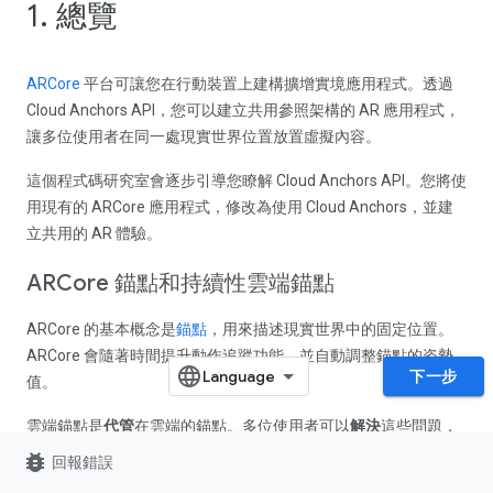
1. 總覽
ARCore
平台可讓您在行動裝置上建構擴增實境應用程式。透過
Cloud Anchors API，您可以建立共用參照架構的 AR 應用程式，
讓多位使用者在同一處現實世界位置放置虛擬內容。
這個程式碼研究室會逐步引導您瞭解 Cloud Anchors API。您將使
用現有的 ARCore 應用程式，修改為使用 Cloud Anchors，並建
立共用的 AR 體驗。
ARCore 錨點和持續性雲端錨點
ARCore 的基本概念是
錨點
，用來描述現實世界中的固定位置。
ARCore 會隨著時間提升動作追蹤功能，並自動調整錨點的姿勢
下一步
值。
雲端錨點是
代管
在雲端的錨點。多位使用者可以
解決
這些問題，
在使用者和裝置之間建立共同的參照架構。
bug_report
回報錯誤