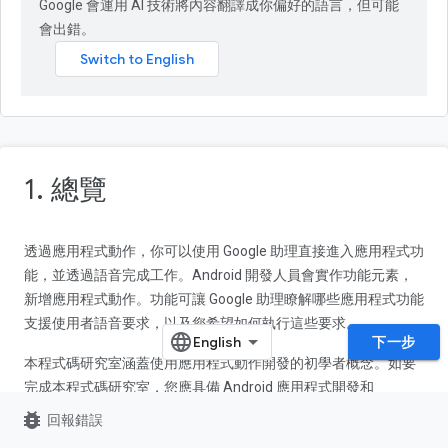
Google 會運用 AI 技術將內容翻譯成你偏好的語言，但可能
會出錯。
1. 總覽
透過應用程式動作，你可以使用 Google 助理直接進入應用程式功
能，並透過語音完成工作。Android 開發人員會實作功能元素，
新增應用程式動作。功能可讓 Google 助理瞭解哪些應用程式功能
支援使用者語音要求，以及您希望如何執行這些要求。
下一步
本程式碼研究室涵蓋使用應用程式動作開發的初學者概念。如要
完成本程式碼研究室，您應具備 Android 應用程式開發和
Android Intent
的經驗。如果您是 Android 新手，建議先從
bug_report
回報錯誤
Android 開發人員基礎知識
的程式碼研究室開始。