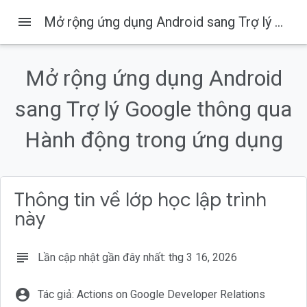
menu
Mở rộng ứng dụng Android sang Trợ lý Google thông qua Hành động trong ứng dụng
Mở rộng ứng dụng Android
Trên trang này
sang Trợ lý Google thông qua
1. Tổng quan
Sản phẩm bạn sẽ tạo ra
Hành động trong ứng dụng
Kiến thức bạn sẽ học được
Điều kiện tiên quyết
2. Tìm hiểu cách hoạt động
Thông tin về lớp học lập trình
này
subject
Lần cập nhật gần đây nhất: thg 3 16, 2026
account_circle
Tác giả: Actions on Google Developer Relations