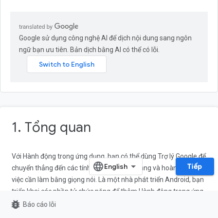
Google sử dụng công nghệ AI để dịch nội dung sang ngôn
ngữ bạn ưu tiên. Bản dịch bằng AI có thể có lỗi.
1. Tổng quan
Với Hành động trong ứng dụng, bạn có thể dùng Trợ lý Google để
Tiếp
chuyển thẳng đến các tính năng của ứng dụng và hoàn tất các
việc cần làm bằng giọng nói. Là một nhà phát triển Android, bạn
triển khai các phần tử chức năng để thêm Hành động trong ứng
bug_report
dụng. Các chức năng cho Trợ lý biết những tính năng ứng dụng
Báo cáo lỗi
nào hỗ trợ yêu cầu bằng giọng nói của người dùng và cách bạn