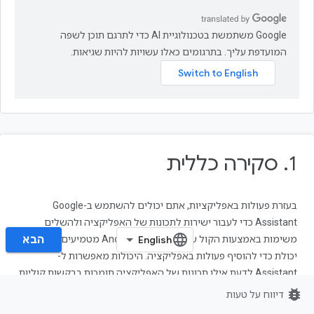
‫Google משתמשת בטכנולוגיית AI כדי לתרגם תוכן לשפה
המועדפת עליך. בתרגומים כאלו עשויות להיות שגיאות.
1.‏ סקירה כללית
בעזרת פעולות באפליקציות, אתם יכולים להשתמש ב-Google
Assistant כדי לעבור ישירות לתכונות של האפליקציה ולהשלים
משימות באמצעות הקול שלכם. מפתחי Android מטמיעים רכיבי
הבא‏
יכולת כדי להוסיף פעולות באפליקציה. היכולות מאפשרות ל-
Assistant לדעת אילו תכונות של האפליקציה תומכות בבקשות קוליות
של משתמשים, ואיך אתם רוצים שהבקשות האלה יתבצעו.
bug_report
דיווח על טעות