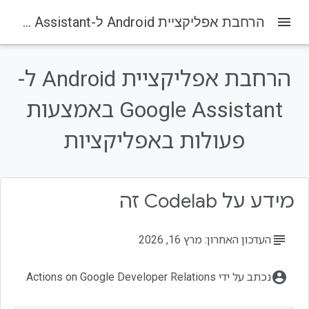
menu
הרחבת אפליקציית Android ל-Google Assistant באמצעות פעולות באפליקציות
הרחבת אפליקציית Android ל-
בדף הזה
1. סקירה כללית
Google Assistant באמצעות
מה תפַתחו
פעולות באפליקציות
מה תלמדו
דרישות מוקדמות
2. איך זה עובד
מידע על Codelab זה
subject
העדכון האחרון: מרץ 16, 2026
account_circle
נכתב על ידי Actions on Google Developer Relations