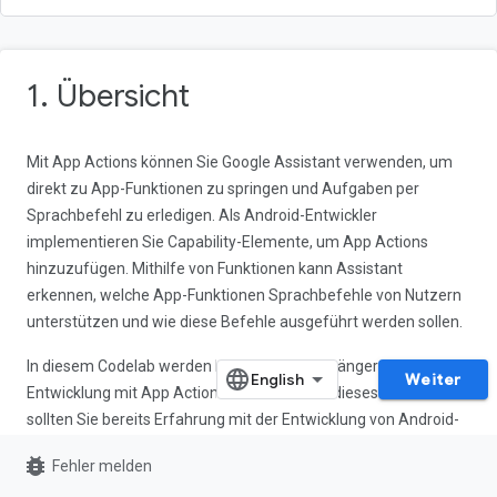
1. Übersicht
Mit App Actions können Sie Google Assistant verwenden, um
direkt zu App-Funktionen zu springen und Aufgaben per
Sprachbefehl zu erledigen. Als Android-Entwickler
implementieren Sie Capability-Elemente, um App Actions
hinzuzufügen. Mithilfe von Funktionen kann Assistant
erkennen, welche App-Funktionen Sprachbefehle von Nutzern
unterstützen und wie diese Befehle ausgeführt werden sollen.
In diesem Codelab werden Konzepte für Anfänger für die
Weiter
Entwicklung mit App Actions behandelt. Für dieses Codelab
sollten Sie bereits Erfahrung mit der Entwicklung von Android-
Apps und
Android-Intents
haben. Wenn Sie neu bei Android
bug_report
Fehler melden
sind, sollten Sie stattdessen mit einem der Codelabs für