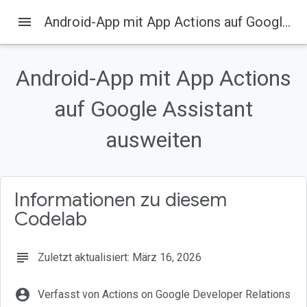
menu
Android-App mit App Actions auf Google Assistant ausweiten
Android-App mit App Actions
Auf dieser Seite
1. Übersicht
auf Google Assistant
Aufgaben
ausweiten
Lerninhalte
Vorbereitung
2. Funktionsweise
Informationen zu diesem
Codelab
subject
Zuletzt aktualisiert: März 16, 2026
account_circle
Verfasst von Actions on Google Developer Relations