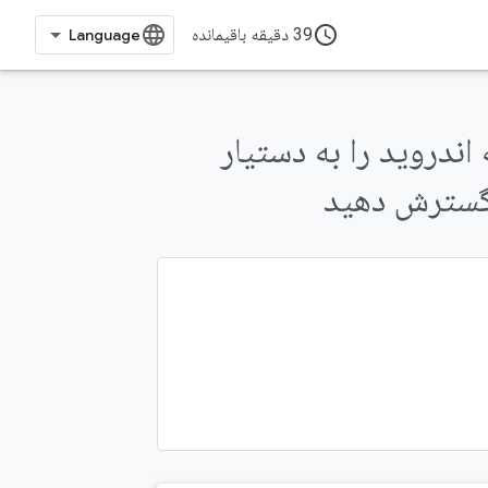
access_time
39 دقیقه باقیمانده
App Ac، یک برنامه اندروید را به دستیار