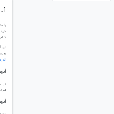
1. نمای کلی
کدام 
برنام
اندرو
آنچ
می‌ده
آنچ
شما یاد