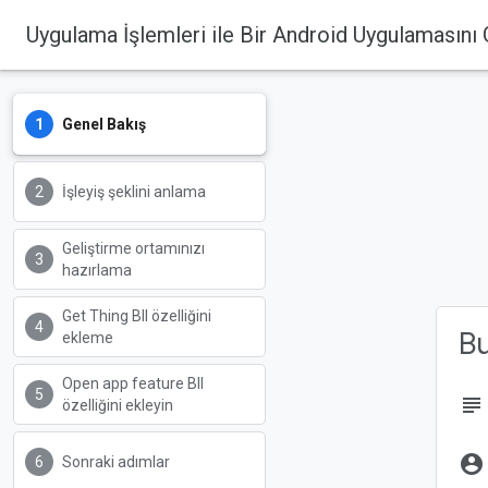
Uygulama İşlemleri ile Bir Android Uygulamasını
Genel Bakış
İşleyiş şeklini anlama
Geliştirme ortamınızı
hazırlama
Get Thing BII özelliğini
B
ekleme
Open app feature BII
subject
özelliğini ekleyin
account_circle
Sonraki adımlar