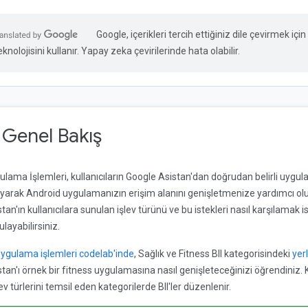
Google, içerikleri tercih ettiğiniz dile çevirmek iç
eknolojisini kullanır. Yapay zeka çevirilerinde hata olabilir.
. Genel Bakış
ulama İşlemleri, kullanıcıların Google Asistan'dan doğrudan belirli uygul
ıyarak Android uygulamanızın erişim alanını genişletmenize yardımcı olur.
tan'ın kullanıcılara sunulan işlev türünü ve bu istekleri nasıl karşılamak i
layabilirsiniz.
 uygulama işlemleri codelab'inde
, Sağlık ve Fitness BII kategorisindeki
yer
stan'ı örnek bir fitness uygulamasına nasıl genişleteceğinizi öğrendiniz. K
v türlerini temsil eden kategorilerde BII'ler düzenlenir.