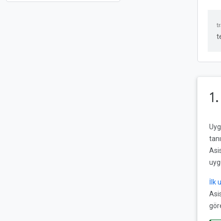
t
1
Uyg
tan
Asis
uygu
İlk
Asi
göre