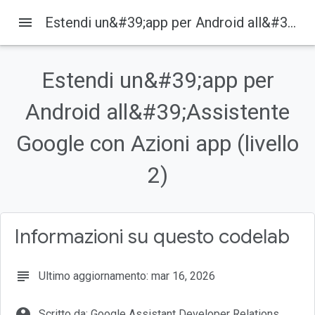
menu
Estendi un&#39;app per Android all&#39;Assistente Google con Azioni app (livello 2)
Su questa pagina
1. Panoramica
Estendi un&#39;app per
Cosa creerai
Obiettivi didattici
Android all&#39;Assistente
Prerequisiti
Google con Azioni app (livello
2. Comprendere il funzionamento
2)
Informazioni su questo codelab
subject
Ultimo aggiornamento: mar 16, 2026
account_circle
Scritto da: Google Assistant Developer Relations