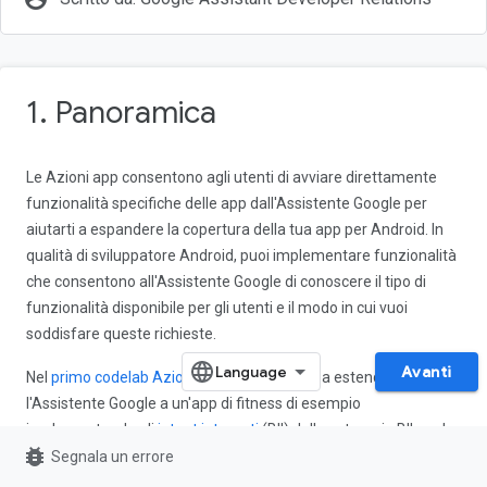
1. Panoramica
Le Azioni app consentono agli utenti di avviare direttamente
funzionalità specifiche delle app dall'Assistente Google per
aiutarti a espandere la copertura della tua app per Android. In
qualità di sviluppatore Android, puoi implementare funzionalità
che consentono all'Assistente Google di conoscere il tipo di
funzionalità disponibile per gli utenti e il modo in cui vuoi
soddisfare queste richieste.
Avanti
Nel
primo codelab Azioni app
, hai imparato a estendere
l'Assistente Google a un'app di fitness di esempio
implementando gli
intent integrati
(BII) della categoria BII per la
bug_report
salute e il fitness. Gli intent integrati sono organizzati in
Segnala un errore
categorie che rappresentano i tipi di attività che gli utenti