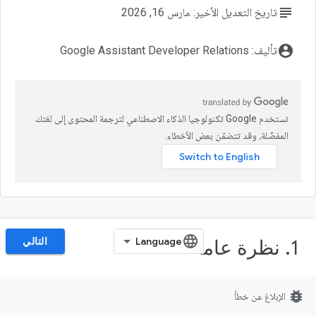
subject
تاريخ التعديل الأخير: مارس 16, 2026
account_circle
تأليف: Google Assistant Developer Relations
تستخدم Google تكنولوجيا الذكاء الاصطناعي لترجمة المحتوى إلى لغتك
المفضّلة، وقد تتضمّن بعض الأخطاء.
التالي
1. نظرة عامة
تتيح "إجراءات التطبيقات" للمستخدمين تشغيل ميزات معيّنة في التطبيق مباشرةً
bug_report
الإبلاغ عن خطأ
من "مساعد Google" لمساعدتك في توسيع نطاق وصول تطبيق Android.