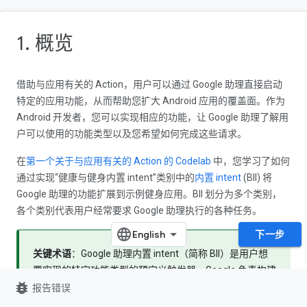
1. 概览
借助与应用有关的 Action，用户可以通过 Google 助理直接启动
特定的应用功能，从而帮助您扩大 Android 应用的覆盖面。作为
Android 开发者，您可以实现相应的功能，让 Google 助理了解用
户可以使用的功能类型以及您希望如何完成这些请求。
在
第一个关于与应用有关的 Action 的 Codelab
中，您学习了如何
通过实现“健康与健身内置 intent”类别中的
内置 intent
(BII) 将
Google 助理的功能扩展到示例健身应用。BII 划分为多个类别，
各个类别代表用户经常要求 Google 助理执行的各种任务。
下一步
关键术语
：Google 助理内置 intent（简称 BII）是用户想
要实现的特定功能类型的预定义触发器。Google 负责构建
bug_report
和维护 BII 的语言模型，以解读与该特定 intent 相关的各
报告错误
种查询。