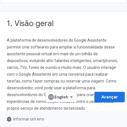
1. Visão geral
A plataforma de desenvolvedores do Google Assistente
permite criar softwares para ampliar a funcionalidade desse
assistente pessoal virtual em mais de um bilhão de
dispositivos, incluindo alto-falantes inteligentes, smartphones,
carros, TVs, fones de ouvido e muito mais. O usuário interage
com o Google Assistente em uma conversa para realizar
tarefas, como fazer compras ou reservar uma viagem. Como
desenvolvedor, você pode usar a plataforma para
desenvolvedores do Google Assistente para criar e gerenciar
Avançar
experiências de conversação eficazes entre o usuário e seu
próprio serviço de atendimento terceirizado.
bug_report
Informar um erro
Este codelab aborda conceitos de nível intermediário para
desenvolvimento com o Google Assistente e se baseia na ação