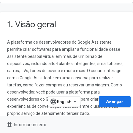
1. Visão geral
A plataforma de desenvolvedores do Google Assistente
permite criar softwares para ampliar a funcionalidade desse
assistente pessoal virtual em mais de um bilhão de
dispositivos, incluindo alto-falantes inteligentes, smartphones,
carros, TVs, fones de ouvido e muito mais. O usuário interage
com o Google Assistente em uma conversa para realizar
tarefas, como fazer compras ou reservar uma viagem. Como
desenvolvedor, você pode usar a plataforma para
desenvolvedores do Google Assistente para criar e gerenciar
Avançar
experiências de conversação eficazes entre o usuário e seu
próprio serviço de atendimento terceirizado.
bug_report
Informar um erro
Este codelab aborda conceitos de nível básico de
desenvolvimento com o Google Assistente. Não é preciso ter