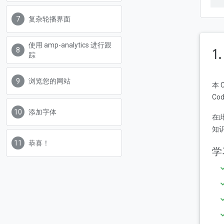
复杂轮播界面
使用 amp-analytics 进行跟
1
踪
浏览您的网站
本 
Co
添加字体
在
知识
恭喜！
学