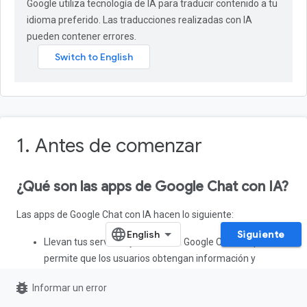
Google utiliza tecnología de IA para traducir contenido a tu
idioma preferido. Las traducciones realizadas con IA
pueden contener errores.
1. Antes de comenzar
¿Qué son las apps de Google Chat con IA?
Las apps de Google Chat con IA hacen lo siguiente:
Siguiente
Llevan tus servicios y recursos a Google Chat, lo que
permite que los usuarios obtengan información y
realicen acciones sin abandonar la conversación.
bug_report
Informar un error
Integrarse con modelos de IA generativa para crear,