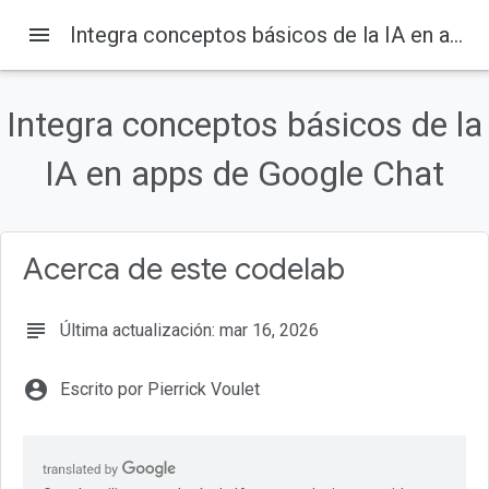
menu
Integra conceptos básicos de la IA en apps de Google Chat
Integra conceptos básicos de la
En esta página
¿Qué son las apps de Google Chat con IA?
IA en apps de Google Chat
¿Por qué deberías integrar las apps de Google Chat con IA?
Requisitos previos
Qué compilarás
Acerca de este codelab
Qué aprenderás
subject
Última actualización: mar 16, 2026
account_circle
Escrito por Pierrick Voulet