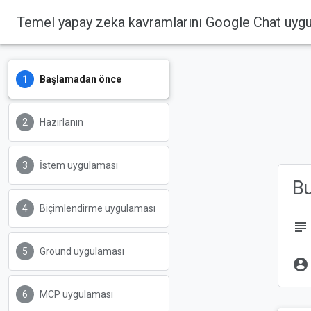
Temel yapay zeka kavramlarını Google Chat uyg
Başlamadan önce
Hazırlanın
İstem uygulaması
B
Biçimlendirme uygulaması
subject
Ground uygulaması
account_circle
MCP uygulaması