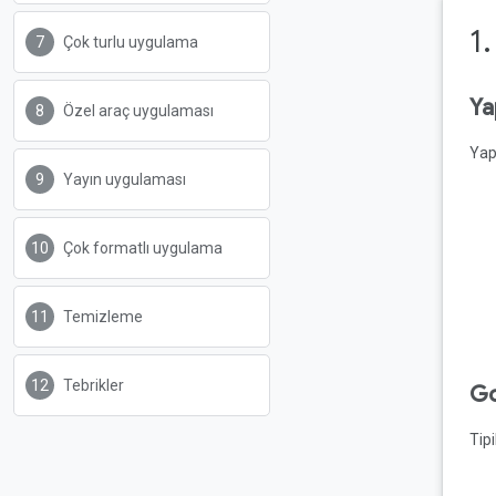
1
Çok turlu uygulama
Ya
Özel araç uygulaması
Yap
Yayın uygulaması
Çok formatlı uygulama
Temizleme
Tebrikler
Go
Tipi