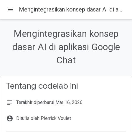
menu
Mengintegrasikan konsep dasar AI di aplikasi Google Chat
Pada halaman ini
Apa yang dimaksud dengan aplikasi Google Chat dengan AI?
Mengintegrasikan konsep
Mengapa perlu mengintegrasikan aplikasi Google Chat dengan AI?
Prasyarat
dasar AI di aplikasi Google
Yang akan Anda bangun
Chat
Yang akan Anda pelajari
Tentang codelab ini
subject
Terakhir diperbarui Mar 16, 2026
account_circle
Ditulis oleh Pierrick Voulet