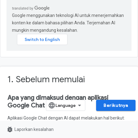
Google menggunakan teknologi AI untuk menerjemahkan
konten ke dalam bahasa pilihan Anda. Terjemahan AI
mungkin mengandung kesalahan.
1. Sebelum memulai
Apa yang dimaksud dengan aplikasi
Google Chat dengan AI?
Berikutnya
Aplikasi Google Chat dengan AI dapat melakukan hal berikut:
bug_report
Laporkan kesalahan
Menghadirkan layanan dan resource Anda ke Google
Chat, yang memungkinkan pengguna mendapatkan