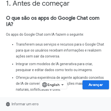
1. Antes de começar
O que são os apps do Google Chat com
IA?
Os apps do Google Chat com IA fazem o seguinte:
Transferem seus serviços e recursos para o Google Chat
para que os usuários recebam informações e realizem
ações sem sair da conversa.
Integrar com modelos de IA generativa para criar,
pesquisar e editar dados como texto ou imagens.
Ofereça uma experiência de agente aplicando conceitos
de IA de conversação para interações mais práticas,
Avançar
naturais, sofisticadas e úteis.
Por que integrar os apps do Google Chat
bug_report
Informar um erro
à IA?