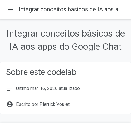
menu
Integrar conceitos básicos de IA aos apps do Google Chat
Nesta página
1. Antes de começar
Integrar conceitos básicos de
O que são os apps do Google Chat com IA?
Por que integrar os apps do Google Chat à IA?
IA aos apps do Google Chat
Pré-requisitos
O que você vai criar
Sobre este codelab
subject
Último mar. 16, 2026 atualizado
account_circle
Escrito por Pierrick Voulet