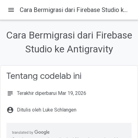
menu
Cara Bermigrasi dari Firebase Studio ke Antigravity
Cara Bermigrasi dari Firebase
Pada halaman ini
1. Pengantar
Studio ke Antigravity
2. Menginstal Antigravity IDE
3. Instal Node.js
4. Menginstal Firebase CLI
Tentang codelab ini
5. Mengekspor project dari Firebase Studio
subject
Terakhir diperbarui Mar 19, 2026
account_circle
Ditulis oleh Luke Schlangen