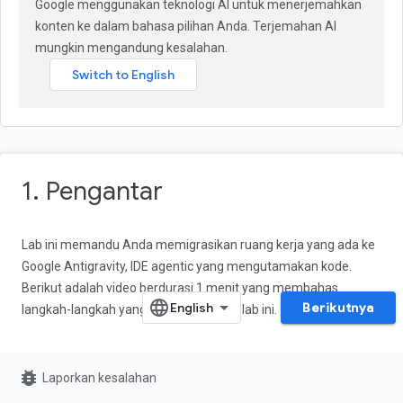
Google menggunakan teknologi AI untuk menerjemahkan
konten ke dalam bahasa pilihan Anda. Terjemahan AI
mungkin mengandung kesalahan.
1. Pengantar
Lab ini memandu Anda memigrasikan ruang kerja yang ada ke
Google Antigravity, IDE agentic yang mengutamakan kode.
Berikut adalah video berdurasi 1 menit yang membahas
Berikutnya
langkah-langkah yang akan kita ikuti di lab ini.
bug_report
Laporkan kesalahan