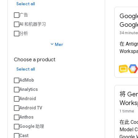
Select all
广告
Googl
Goog
AI 和机器学习
分析
34 minute
在 Anti
expand_more
Mer
Works
Choose a product
Select all
AdMob
Analytics
将 Gem
Android
Work
Android TV
1 timme
Anthos
在此 C
Google 助理
Model C
Cast
Google