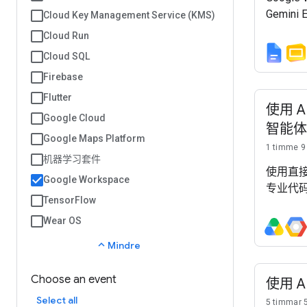
Gemin
Cloud Key Management Service (KMS)
Gemini 
Cloud Run
智能体开发
Cloud SQL
Firebase
Flutter
使用 AD
Google Cloud
智能体
Google Maps Platform
1 timme 9
机器学习套件
使用直接连
Google Workspace
专业代码
TensorFlow
Wear OS
expand_less
Mindre
Choose an event
使用 A
Select all
5 timmar 