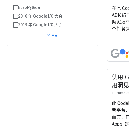
EuroPython
在此 Co
ADK 
2018 年 Google I/O 大会
助您填
2019 年 Google I/O 大会
个任务
expand_more
Mer
使用 
用洞见
1 timme 3
此 Code
者平台：Go
而言，它使
Apps 