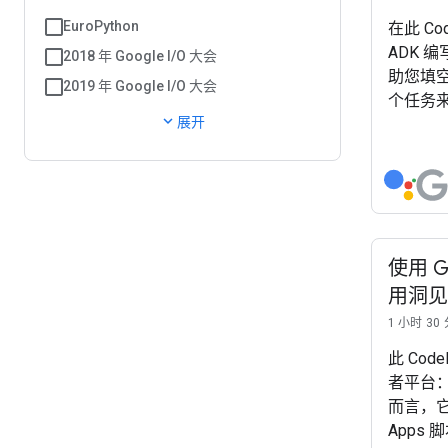
EuroPython
在此 Co
ADK 
2018 年 Google I/O 大会
助您填
2019 年 Google I/O 大会
个任务
expand_more
展开
使用 
用洞见
1 小时 30
此 Code
者平台：Go
而言，它使
Apps 