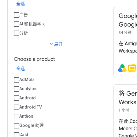
全选
广告
Googl
Goog
AI 和机器学习
分析
34 分钟
在 Anti
expand_more
展开
Works
Choose a product
全选
AdMob
Analytics
将 Gem
Android
Work
Android TV
1 小时
Anthos
在此 C
Google 助理
Model C
Cast
Google