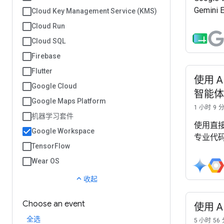
Gemin
Cloud Key Management Service (KMS)
Gemini 
Cloud Run
智能体开发
Cloud SQL
Firebase
Flutter
使用 AD
Google Cloud
智能体
Google Maps Platform
1 小时 9 
机器学习套件
使用直接连
Google Workspace
专业代码
TensorFlow
Wear OS
expand_less
收起
Choose an event
使用 A
全选
5 小时 56