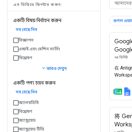
এর ভিত্তিতে ফিল্টার করুন:
একটি বিষয় নির্বাচন করুন
গুগল ওয়ার
সব বেছে নিন
বিজ্ঞাপন
Googl
Goog
এআই এবং মেশিন লার্নিং
বিশ্লেষণ
৩৪ মিনিট
在 Anti
expand_more
আরও দেখুন
Works
একটি পণ্য চয়ন করুন
সব বেছে নিন
অ্যালয়ডিবি
বিশ্লেষণ
将 Gem
অ্যান্ড্রয়েড
Work
অ্যান্ড্রয়েড টিভি