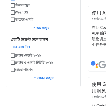
টেনসরফ্লো
使用 A
Wear OS
ভার্টেক্স এআই
৫ ঘণ্টা ৫৬ 
在此 Co
expand_less
কম দেখুন
ADK 
助您填
একটি ইভেন্ট চয়ন করুন
个任务
সব বেছে নিন
ক্লাউড নেক্সট ২০২৬
ক্লাউড ও এআই টিটিটি ২০২৬
ইউরোপাইথন
expand_more
আরও দেখুন
使用 
用洞见
১ ঘণ্টা ৩০ 
此 Code