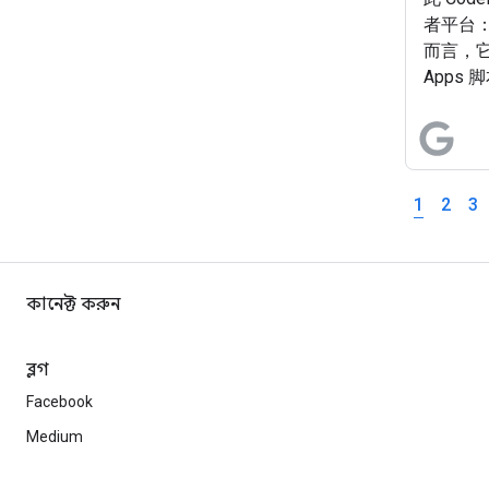
者平台：Go
而言，它使
Apps 
务：Go
展示，
数据分
1
2
3
কানেক্ট করুন
ব্লগ
Facebook
Medium