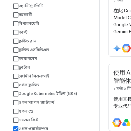
১ ঘণ্টা
অ্যান্টিগ্র্যাভিটি
在此 C
সহকারী
Model C
বিগকোয়েরি
Google
Gemin
কাস্ট
Gemini 
ক্লাউড রান
智能体开发
ক্লাউড এসকিউএল
ফায়ারবেস
ফ্লাটার
使用 AD
জেমিনি সিএলআই
智能体
গুগল ক্লাউড
১ ঘণ্টা ৯ ম
Google Kubernetes ইঞ্জিন (GKE)
使用直接连
গুগল ম্যাপস প্ল্যাটফর্ম
专业代码
গুগল প্লে
এমএল কিট
গুগল ওয়ার্কস্পেস