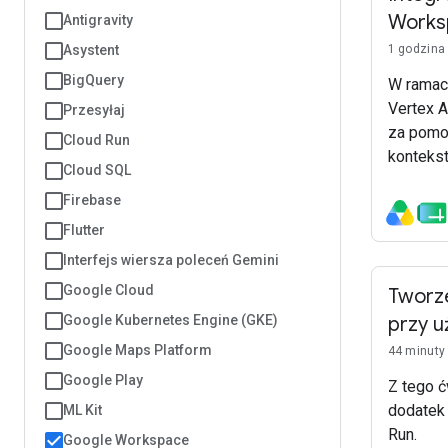
Works
Antigravity
Asystent
1 godzina
BigQuery
W ramac
Vertex A
Przesyłaj
za pomo
Cloud Run
konteks
Cloud SQL
interfe
Firebase
Workspac
Gemini, 
Flutter
Developm
Interfejs wiersza poleceń Gemini
Google Cloud
Tworz
Google Kubernetes Engine (GKE)
przy u
Google Maps Platform
44 minuty
Google Play
Z tego ć
dodatek 
ML Kit
Run.
Google Workspace