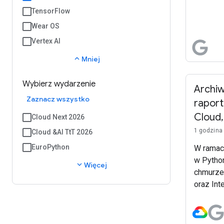
TensorFlow
Wear OS
Vertex AI
expand_less
Mniej
Wybierz wydarzenie
Archiw
Zaznacz wszystko
rapor
Cloud,
Cloud Next 2026
1 godzina
Cloud &AI TtT 2026
EuroPython
W ramac
w Pytho
expand_more
Więcej
chmurze 
oraz Int
z Dysku 
przeanal
wygeneru