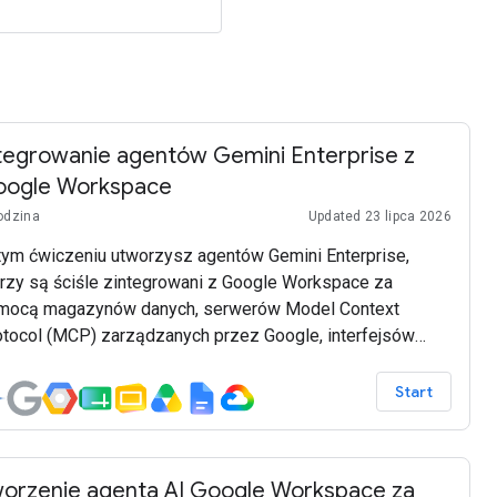
tegrowanie agentów Gemini Enterprise z
oogle Workspace
odzina
Updated 23 lipca 2026
tym ćwiczeniu utworzysz agentów Gemini Enterprise,
órzy są ściśle zintegrowani z Google Workspace za
mocą magazynów danych, serwerów Model Context
otocol (MCP) zarządzanych przez Google, interfejsów
rkspace API i dodatków do Google Workspace. Przykłady
 tworzone przy użyciu modeli Gemini, platformy Gemini
Start
erprise Agent (wcześniej Vertex AI), pakietu Agent
velopment Kit (ADK) i Google Cloud.
orzenie agenta AI Google Workspace za