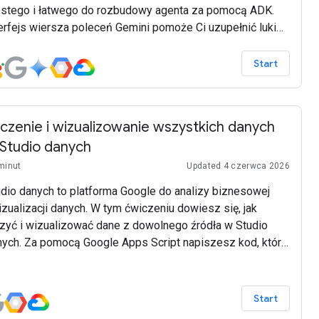
ostego i łatwego do rozbudowy agenta za pomocą ADK.
erfejs wiersza poleceń Gemini pomoże Ci uzupełnić luki
dostosować go do swoich potrzeb. Na koniec możesz
brać zadanie, aby uzyskać dostęp do bardziej złożonych
Start
kcji.
czenie i wizualizowanie wszystkich danych
Studio danych
minut
Updated 4 czerwca 2026
udio danych to platforma Google do analizy biznesowej
izualizacji danych. W tym ćwiczeniu dowiesz się, jak
czyć i wizualizować dane z dowolnego źródła w Studio
nych. Za pomocą Google Apps Script napiszesz kod, który
zie pobierać dane z interfejsu API i wizualizować je
Studio danych.
Start