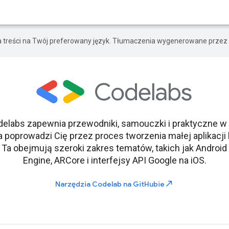
a treści na Twój preferowany język. Tłumaczenia wygenerowane przez 
delabs zapewnia przewodniki, samouczki i praktyczne w
poprowadzi Cię przez proces tworzenia małej aplikacji
ji. Ta obejmują szeroki zakres tematów, takich jak Andro
Engine, ARCore i interfejsy API Google na iOS.
north_east
Narzędzia Codelab na GitHubie