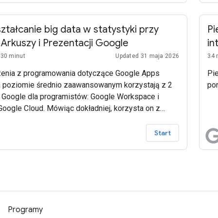
ztałcanie big data w statystyki przy
Pi
 Arkuszy i Prezentacji Google
in
 30 minut
Updated 31 maja 2026
34 
zenia z programowania dotyczące Google Apps
Pi
a poziomie średnio zaawansowanym korzystają z 2
po
 Google dla programistów: Google Workspace i
Google Cloud. Mówiąc dokładniej, korzysta on z
su BigQuery API BigQuery (jako usługi
owanej Apps Script) w konsoli Cloud oraz dwóch
Start
nych usług Google Workspace: Arkuszy Google i
cji Google. Celem tej przykładowej aplikacji jest
ie użytkownikom, że mogą zautomatyzować ostatnią
rategii – od analizy big data do prezentacji na
 – a wszystko to za pomocą (względnie) krótkiego
u kodu.
Programy