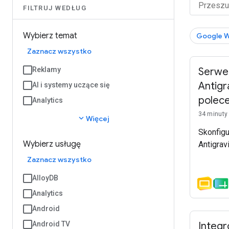
FILTRUJ WEDŁUG
Wybierz temat
Google 
Zaznacz wszystko
Reklamy
Serwe
Antigr
AI i systemy uczące się
polec
Analytics
34 minuty
expand_more
Więcej
Skonfig
Wybierz usługę
Antigravi
Zaznacz wszystko
AlloyDB
Analytics
Android
Android TV
Integr