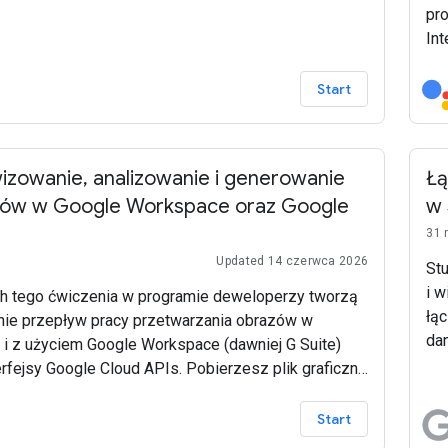
pr
Int
i 
wy
Start
fun
izowanie, analizowanie i generowanie
Łą
tów w Google Workspace oraz Google
w 
31 
Updated 14 czerwca 2026
St
i w
h tego ćwiczenia w programie deweloperzy tworzą
łą
nie przepływ pracy przetwarzania obrazów w
da
i z użyciem Google Workspace (dawniej G Suite)
będ
erfejsy Google Cloud APIs. Pobierzesz plik graficzny
w 
Google, zarchiwizujesz go w Google Cloud Storage,
izujesz jego zawartość w Google Cloud Vision i
Start
jesz raport w Arkuszach Google.