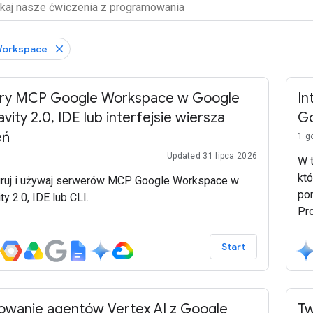
Workspace
ry MCP Google Workspace w Google
In
avity 2.0, IDE lub interfejsie wiersza
G
eń
1 g
Updated 31 lipca 2026
W 
kt
uruj i używaj serwerów MCP Google Workspace w
po
ty 2.0, IDE lub CLI.
Pr
Wo
są
Start
Ent
De
owanie agentów Vertex AI z Google
Tw