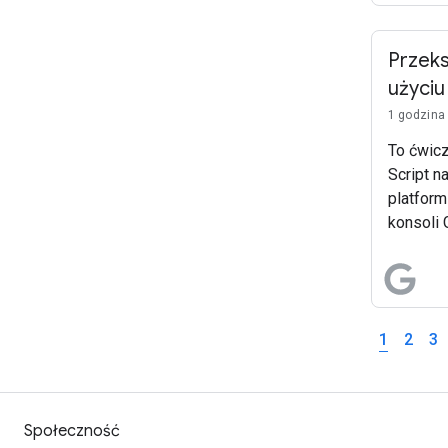
Przeks
użyciu
1 godzina
To ćwic
Script n
platform
konsoli 
interfej
zaawans
wbudowa
Prezenta
1
2
3
pokazan
część st
slajdach
fragment
Społeczność