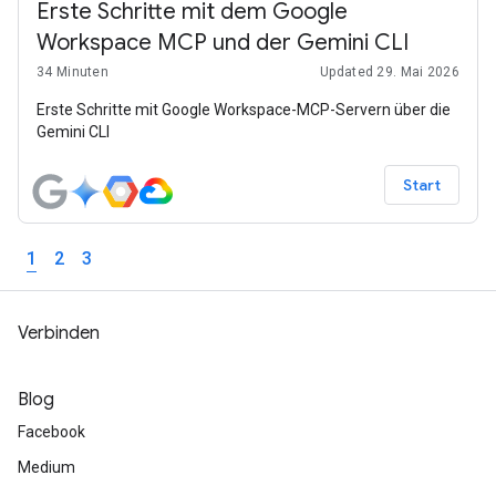
hin zur Folienpräsentation, und das alles in einem (relativ)
Erste Schritte mit dem Google
kurzen Code-Snippet.
Workspace MCP und der Gemini CLI
34 Minuten
Updated 29. Mai 2026
Erste Schritte mit Google Workspace-MCP-Servern über die
Gemini CLI
Start
1
2
3
Verbinden
Blog
Facebook
Medium