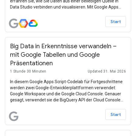
erfahren Sie, wie Sie Daten aus einer beliebigen Quelle in
Data Studio verbinden und visualisieren. Mit Google Apps
Script schreiben Sie Code, um Daten aus einer API
abzurufen und in Data Studio zu visualisieren.
Start
Big Data in Erkenntnisse verwandeln –
mit Google Tabellen und Google
Präsentationen
1 Stunde 30 Minuten
Updated 31. Mai 2026
In diesem Google Apps Script-Codelab für Fortgeschrittene
werden zwei Google-Entwicklerplattformen verwendet:
Google Workspace und die Google Cloud Console. Genauer
gesagt, verwendet sie die BigQuery API der Cloud Console
(als erweiterten Apps Script-Dienst) zusammen mit zwei
integrierten Google Workspace-Diensten: Google Tabellen
Start
und Google Präsentationen. Der Zweck dieser Beispiel-App
besteht darin, Nutzenden zu zeigen, dass sie die letzte
Phase automatisieren können, von der Big-Data-Analyse bis