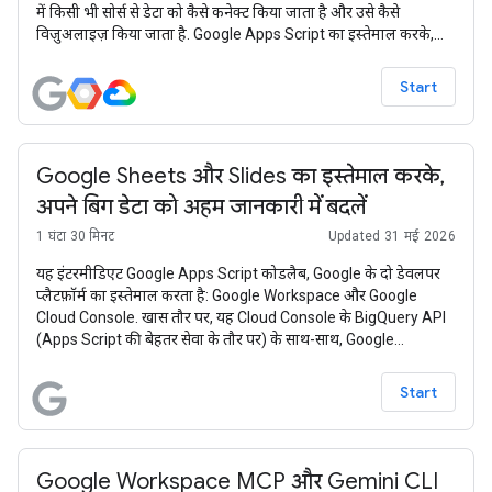
में किसी भी सोर्स से डेटा को कैसे कनेक्ट किया जाता है और उसे कैसे
विज़ुअलाइज़ किया जाता है. Google Apps Script का इस्तेमाल करके,
आपको एपीआई से डेटा फ़ेच करने के लिए कोड लिखना होगा. इसके बाद, उस
डेटा को Data Studio में विज़ुअलाइज़ करना होगा.
Start
Google Sheets और Slides का इस्तेमाल करके,
अपने बिग डेटा को अहम जानकारी में बदलें
1 घंटा 30 मिनट
Updated 31 मई 2026
यह इंटरमीडिएट Google Apps Script कोडलैब, Google के दो डेवलपर
प्लैटफ़ॉर्म का इस्तेमाल करता है: Google Workspace और Google
Cloud Console. खास तौर पर, यह Cloud Console के BigQuery API
(Apps Script की बेहतर सेवा के तौर पर) के साथ-साथ, Google
Workspace की पहले से मौजूद सेवाओं का इस्तेमाल करता है: Google
Sheets और Google Slides. इस सैंपल ऐप्लिकेशन का मकसद
Start
उपयोगकर्ताओं को यह दिखाना है कि वे अपने-आप होने वाली प्रोसेस को पूरा
कर सकते हैं. ये छोटे-छोटे कोड की मदद से, बड़े डेटा के विश्लेषण से लेकर
स्लाइड प्रज़ेंटेशन तक, हर काम को अपने-आप कर सकते हैं.
Google Workspace MCP और Gemini CLI