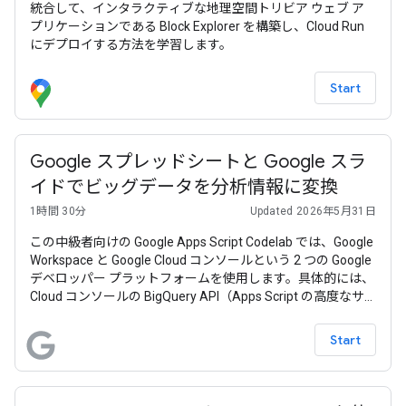
統合して、インタラクティブな地理空間トリビア ウェブ ア
プリケーションである Block Explorer を構築し、Cloud Run
にデプロイする方法を学習します。
Start
Google スプレッドシートと Google スラ
イドでビッグデータを分析情報に変換
1時間 30分
Updated 2026年5月31日
この中級者向けの Google Apps Script Codelab では、Google
Workspace と Google Cloud コンソールという 2 つの Google
デベロッパー プラットフォームを使用します。具体的には、
Cloud コンソールの BigQuery API（Apps Script の高度なサ
ービス）と、組み込みの Google Workspace サービスのペア
（Google スプレッドシートと Google スライド）を使用しま
Start
す。このサンプルアプリの目的は、ビッグデータ分析からス
ライド プレゼンテーションまで、最終的な作業をすべて（比
較的）短いコードで自動化できることをユーザーに示すこと
です。