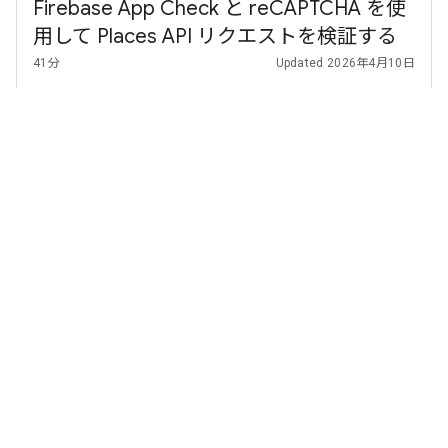
Firebase App Check と reCAPTCHA を使
用して Places API リクエストを検証する
41分
Updated 2026年4月10日
この Codelab では、Places API へのリクエストを実行する前
に、Firebase AppCheck と reCAPTCHA を使用してウェブ ア
プリケーションを検証する方法について学習します。
Start
Java での Gemini 関数呼び出しを使用した
確定的な生成 AI
Updated 2026年3月28日
Gemini モデルを呼び出して関数呼び出しの入力をオーケス
トレートし、API を呼び出してから、別の Gemini 呼び出し
でレスポンスを処理して REST エンドポイントにデプロイす
ることで、Java アプリケーションで Gemini の関数呼び出し
機能のデモを行います。