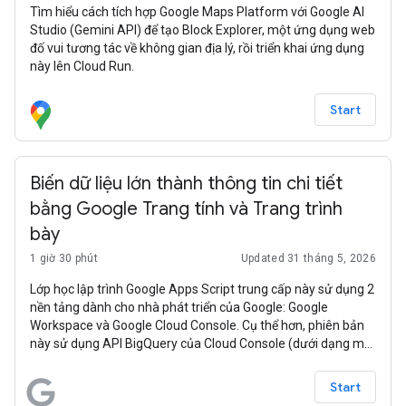
Tìm hiểu cách tích hợp Google Maps Platform với Google AI
Studio (Gemini API) để tạo Block Explorer, một ứng dụng web
đố vui tương tác về không gian địa lý, rồi triển khai ứng dụng
này lên Cloud Run.
Start
Biến dữ liệu lớn thành thông tin chi tiết
bằng Google Trang tính và Trang trình
bày
1 giờ 30 phút
Updated 31 tháng 5, 2026
Lớp học lập trình Google Apps Script trung cấp này sử dụng 2
nền tảng dành cho nhà phát triển của Google: Google
Workspace và Google Cloud Console. Cụ thể hơn, phiên bản
này sử dụng API BigQuery của Cloud Console (dưới dạng một
dịch vụ nâng cao của Apps Script) cùng với một cặp dịch vụ
tích hợp sẵn của Google Workspace: Google Trang tính và
Start
Google Trang trình bày. Mục đích của ứng dụng mẫu này là để