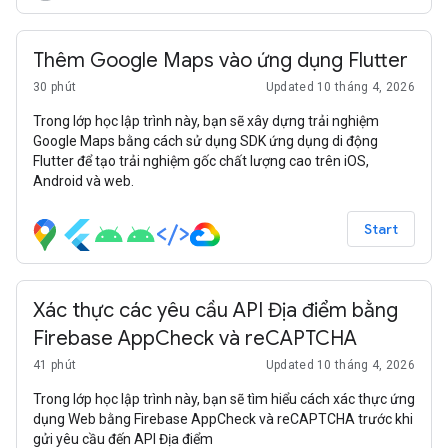
cho người dùng thấy rằng họ có thể tự động hoá bước cuối
cùng, đi từ phân tích dữ liệu lớn cho đến bản trình bày trang
trình bày, tất cả đều trong một đoạn mã ngắn (tương đối).
Thêm Google Maps vào ứng dụng Flutter
30 phút
Updated 10 tháng 4, 2026
Trong lớp học lập trình này, bạn sẽ xây dựng trải nghiệm
Google Maps bằng cách sử dụng SDK ứng dụng di động
Flutter để tạo trải nghiệm gốc chất lượng cao trên iOS,
Android và web.
Start
Xác thực các yêu cầu API Địa điểm bằng
Firebase AppCheck và reCAPTCHA
41 phút
Updated 10 tháng 4, 2026
Trong lớp học lập trình này, bạn sẽ tìm hiểu cách xác thực ứng
dụng Web bằng Firebase AppCheck và reCAPTCHA trước khi
gửi yêu cầu đến API Địa điểm