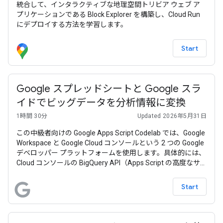
統合して、インタラクティブな地理空間トリビア ウェブ ア
プリケーションである Block Explorer を構築し、Cloud Run
にデプロイする方法を学習します。
Start
Google スプレッドシートと Google スラ
イドでビッグデータを分析情報に変換
1時間 30分
Updated 2026年5月31日
この中級者向けの Google Apps Script Codelab では、Google
Workspace と Google Cloud コンソールという 2 つの Google
デベロッパー プラットフォームを使用します。具体的には、
Cloud コンソールの BigQuery API（Apps Script の高度なサ
ービス）と、組み込みの Google Workspace サービスのペア
（Google スプレッドシートと Google スライド）を使用しま
Start
す。このサンプルアプリの目的は、ビッグデータ分析からス
ライド プレゼンテーションまで、最終的な作業をすべて（比
較的）短いコードで自動化できることをユーザーに示すこと
です。