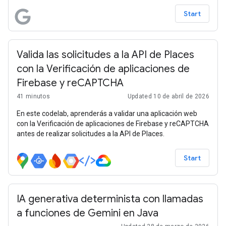
servicios integrados de Google Workspace: Hojas de cálculo
Start
de Google y Presentaciones de Google. El objetivo de esta
aplicación de ejemplo es mostrarles a los usuarios que
pueden automatizar el proceso final, pasando del análisis de
macrodatos a la presentación de diapositivas, todo en un
Valida las solicitudes a la API de Places
fragmento de código (relativamente) corto.
con la Verificación de aplicaciones de
Firebase y reCAPTCHA
41 minutos
Updated 10 de abril de 2026
En este codelab, aprenderás a validar una aplicación web
con la Verificación de aplicaciones de Firebase y reCAPTCHA
antes de realizar solicitudes a la API de Places.
Start
IA generativa determinista con llamadas
a funciones de Gemini en Java