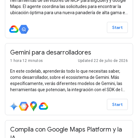
herramientas de servidores de MCP para BigQuery y Google
Maps. El agente coordina las solicitudes para encontrar la
ubicación óptima para una nueva panadería de alta gama en
Los Ángeles.
Start
Gemini para desarrolladores
1 hora 12 minutos
Updated 22 de julio de 2026
En este codelab, aprenderás todo lo que necesitas saber,
como desarrollador, sobre el ecosistema de Gemini. Más
específicamente, verás diferentes modelos de Gemini, las
herramientas que potencian, la integración con el SDK de IA
generativa de Google y varias funciones, como el contexto
extenso, el modo de pensamiento, la comprensión espacial,
Start
la API de Live y la salida nativa de imágenes y audio.
Compila con Google Maps Platform y la