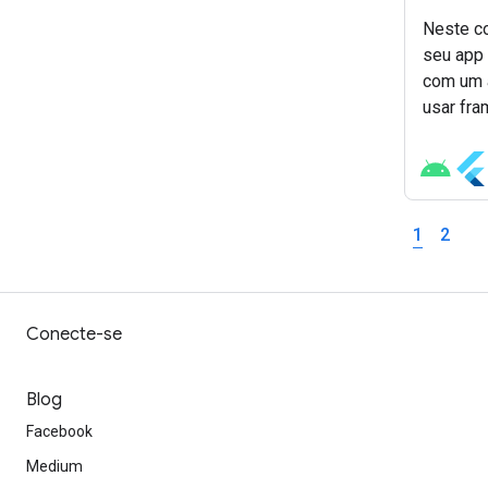
Neste co
seu app 
com um a
usar fra
widgets.
estabele
aplicativ
1
2
Conecte-se
Blog
Facebook
Medium