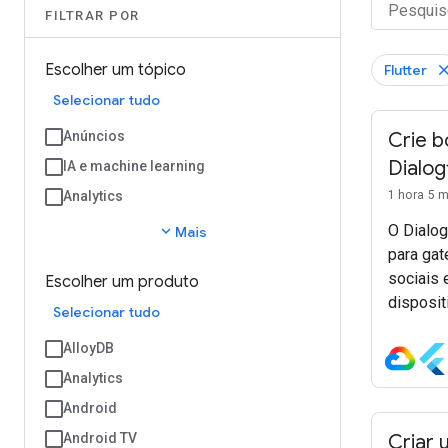
FILTRAR POR
Escolher um tópico
Flutter
Selecionar tudo
Anúncios
Crie b
Dialog
IA e machine learning
Analytics
1 hora 5 
O Dialog
expand_more
Mais
para gat
sociais 
Escolher um produto
disposit
Selecionar tudo
personal
AlloyDB
Dialogfl
Analytics
Android
Android TV
Criar 