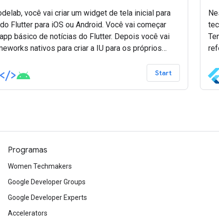
delab, você vai criar um widget de tela inicial para
Nes
do Flutter para iOS ou Android. Você vai começar
tec
pp básico de notícias do Flutter. Depois você vai
Te
meworks nativos para criar a IU para os próprios
re
 Por fim, você aprenderá a compartilhar recursos e
ba
cer uma comunicação entre seus widgets e o
co
Start
o principal.
Programas
Women Techmakers
Google Developer Groups
Google Developer Experts
Accelerators