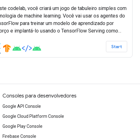
te codelab, você criará um jogo de tabuleiro simples com
nologia de machine learning. Você vai usar os agentes do
nsorFlow para treinar um modelo de aprendizado por
forço e implantá-lo usando o TensorFlow Serving como
ck-end. Você também criará um app Flutter multiplataforma
mo front-end do jogo.
Start
Consoles para desenvolvedores
Google API Console
Google Cloud Platform Console
Google Play Console
Firebase Console