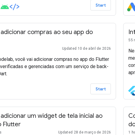
Start
adicionar compras ao seu app do
In
55 
Updated 10 de abril de 2026
Nes
me
delab, você vai adicionar compras no app do Flutter
co
verificadas e gerenciadas com um serviço de back-
ap
art.
Flu
Start
dicionar um widget de tela inicial ao
Co
 Flutter
do
s
Updated 28 de março de 2026
1 h