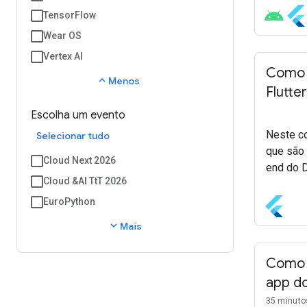
TensorFlow
Wear OS
Vertex AI
Como 
expand_less
Menos
Flutter
Escolha um evento
Neste co
Selecionar tudo
que são 
Cloud Next 2026
end do D
Cloud &AI TtT 2026
EuroPython
expand_more
Mais
Como a
app do
35 minuto