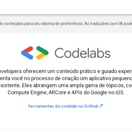
de conteúdos para seu idioma de preferência. As traduções com IA pode
evelopers oferecem um conteúdo prático e guiado exper
ienta você no processo de criação um aplicativo pequen
 existente. Eles abrangem uma ampla gama de tópicos, c
Compute Engine, ARCore e APIs do Google no iOS.
north_east
Ferramentas do codelab no GitHub