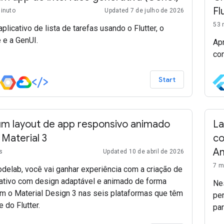
Fl
minuto
Updated 7 de julho de 2026
53 
plicativo de lista de tarefas usando o Flutter, o
 e a GenUI.
Apr
com
Start
um layout de app responsivo animado
La
Material 3
co
An
s
Updated 10 de abril de 2026
7 m
delab, você vai ganhar experiência com a criação de
ativo com design adaptável e animado de forma
Ne
om o Material Design 3 nas seis plataformas que têm
pe
 do Flutter.
pa