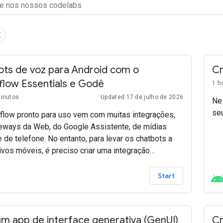
ots de voz para Android com o
Cr
flow Essentials e Godê
1 h
minutos
Updated 17 de julho de 2026
Nes
seu
flow pronto para uso vem com muitas integrações,
eways da Web, do Google Assistente, de mídias
e de telefone. No entanto, para levar os chatbots a
ivos móveis, é preciso criar uma integração
izada. Neste laboratório, você aprenderá a integrar o
ow Essentials a um app do Flutter.
Start
um app de interface generativa (GenUI)
Cr