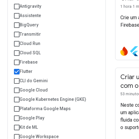
Antigravity
1 hora 1 
Assistente
Crie um a
Firebase
BigQuery
Transmitir
Cloud Run
Cloud SQL
Firebase
Flutter
Criar 
CLI do Gemini
com o 
Google Cloud
53 minuto
Google Kubernetes Engine (GKE)
Neste co
Plataforma Google Maps
um aplic
Google Play
fluida c
o suporte
Kit de ML
Google Workspace