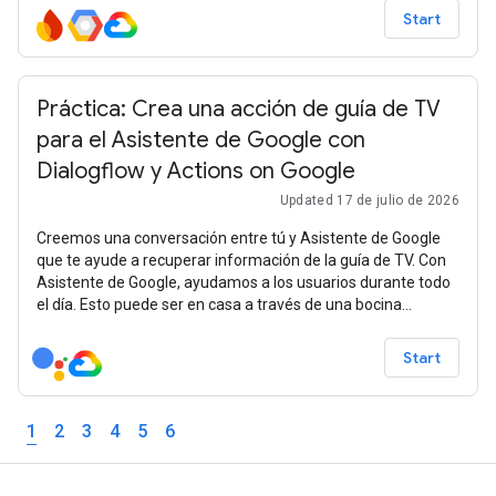
Start
Práctica: Crea una acción de guía de TV
para el Asistente de Google con
Dialogflow y Actions on Google
Updated 17 de julio de 2026
Creemos una conversación entre tú y Asistente de Google
que te ayude a recuperar información de la guía de TV. Con
Asistente de Google, ayudamos a los usuarios durante todo
el día. Esto puede ser en casa a través de una bocina
activada por voz, como Google Nest, o en camino a través de
teléfonos, tablets, relojes o automóviles con el Asistente de
Start
Google. No es necesario que seas desarrollador. Con
Dialogflow, es posible crear conversaciones naturales para
chatbots y asistentes inteligentes. En esta sesión,
1
2
3
4
5
6
aprenderás a entrenar tu propio chatbot y a crear agentes
de conversación personalizados con Dialogflow.