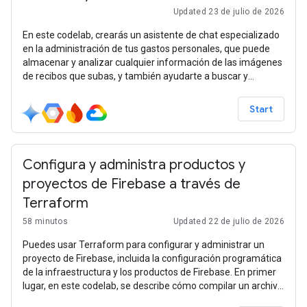
Updated 23 de julio de 2026
En este codelab, crearás un asistente de chat especializado
en la administración de tus gastos personales, que puede
almacenar y analizar cualquier información de las imágenes
de recibos que subas, y también ayudarte a buscar y
analizar tus gastos. La app en sí contiene 2 tipos de
servicios: frontend y backend, en los que usarás Gradio para
Start
crear el frontend y FastAPI para el backend. En el backend,
estamos diseñando la arquitectura de un agente con Google
Agent Development Kit (ADK), que puede administrar la
interacción multimodal e interactuar con el almacenamiento
Configura y administra productos y
y la base de datos de Firestore. Por último, implementarás
proyectos de Firebase a través de
este servicio en Cloud Run
Terraform
58 minutos
Updated 22 de julio de 2026
Puedes usar Terraform para configurar y administrar un
proyecto de Firebase, incluida la configuración programática
de la infraestructura y los productos de Firebase. En primer
lugar, en este codelab, se describe cómo compilar un archivo
de