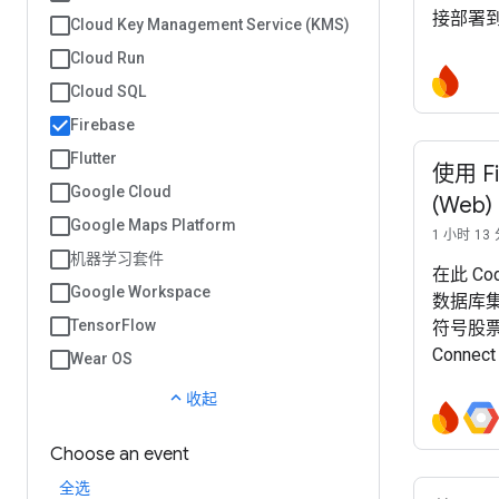
接部署到 
Cloud Key Management Service (KMS)
Cloud Run
Cloud SQL
Firebase
Flutter
使用 F
Google Cloud
(Web)
Google Maps Platform
1 小时 13
机器学习套件
在此 Cod
Google Workspace
数据库集成
TensorFlow
符号股票
Connec
Wear OS
Reac
expand_less
收起
前端并配
Hosting
Choose an event
全选