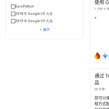
使用 G
EuroPython
1 小时 9 
2018 年 Google I/O 大会
>
2019 年 Google I/O 大会
expand_more
展开
通过 T
品
58 分钟
您可以使用
程方式配置