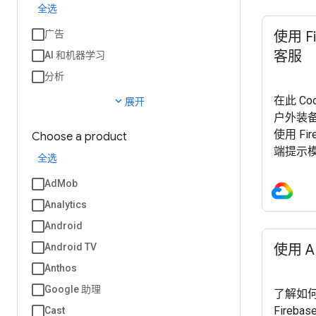
全选
广告
使用 F
客服
AI 和机器学习
分析
在此 Cod
expand_more
展开
户外装备
使用 Fi
Choose a product
端提示模板
全选
定、严
AdMob
下文。 如
Fireb
Analytics
Android
Android TV
使用 A
Anthos
Google 助理
了解如何在 
Fireb
Cast