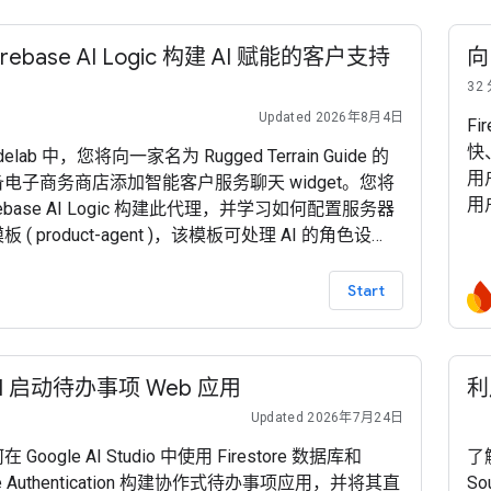
irebase AI Logic 构建 AI 赋能的客户支持
向
32
Updated 2026年8月4日
Fi
快
elab 中，您将向一家名为 Rugged Terrain Guide 的
用
电子商务商店添加智能客户服务聊天 widget。您将
用
rebase AI Logic 构建此代理，并学习如何配置服务器
S
 ( product-agent )，该模板可处理 AI 的角色设
依
格的安抚补偿预算规则，并动态使用商品目录作为上
的
需使用本 Codelab 中的 Firebase 服务，您的
Start
查
ase 项目必须采用 随用随付 (Blaze) 定价方案
I 启动待办事项 Web 应用
利
Updated 2026年7月24日
Google AI Studio 中使用 Firestore 数据库和
了解
ase Authentication 构建协作式待办事项应用，并将其直
S