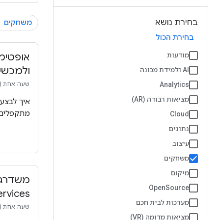
בחירת נושא
משחקים
בחירת הכול
מודעות
ולמכשי
AI ולמידת מכונה
Analytics
שעה אחת (1) 16 דקות
מציאות רבודה (AR)
מתקפלים
Cloud
נתונים
עיצוב
משחקים
מיקום
OpenSource
s Services
מערכות לבית חכם
שעה אחת (1) 37 דקות
מציאות מדומה (VR)