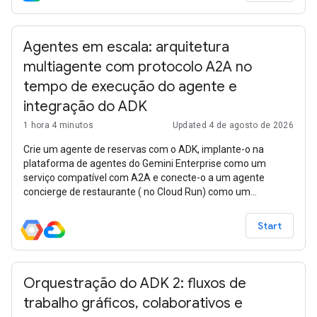
Agentes em escala: arquitetura
multiagente com protocolo A2A no
tempo de execução do agente e
integração do ADK
1 hora 4 minutos
Updated 4 de agosto de 2026
Crie um agente de reservas com o ADK, implante-o na
plataforma de agentes do Gemini Enterprise como um
serviço compatível com A2A e conecte-o a um agente
concierge de restaurante ( no Cloud Run) como um
subagente remoto. Assim, você cria um sistema
multiagente em que a pesquisa de cardápio e as reservas
Start
são processadas por agentes separados e implantados de
forma independente.
Orquestração do ADK 2: fluxos de
trabalho gráficos, colaborativos e