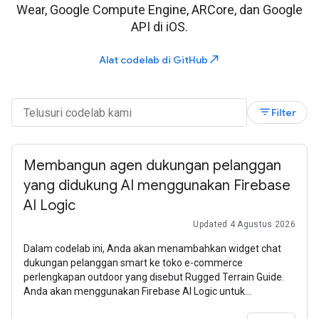
Wear, Google Compute Engine, ARCore, dan Google
API di iOS.
north_east
Alat codelab di GitHub
filter_list
Filter
Membangun agen dukungan pelanggan
yang didukung AI menggunakan Firebase
AI Logic
Updated 4 Agustus 2026
Dalam codelab ini, Anda akan menambahkan widget chat
dukungan pelanggan smart ke toko e-commerce
perlengkapan outdoor yang disebut Rugged Terrain Guide.
Anda akan menggunakan Firebase AI Logic untuk
membangun agen ini, dan Anda akan mempelajari cara