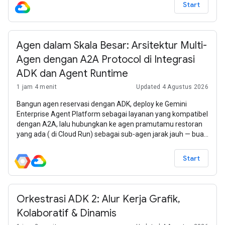
Start
Agen dalam Skala Besar: Arsitektur Multi-
Agen dengan A2A Protocol di Integrasi
ADK dan Agent Runtime
1 jam 4 menit
Updated 4 Agustus 2026
Bangun agen reservasi dengan ADK, deploy ke Gemini
Enterprise Agent Platform sebagai layanan yang kompatibel
dengan A2A, lalu hubungkan ke agen pramutamu restoran
yang ada ( di Cloud Run) sebagai sub-agen jarak jauh — buat
sistem multi-agen tempat penelusuran menu dan reservasi
ditangani oleh agen terpisah yang di-deploy secara
Start
independen.
Orkestrasi ADK 2: Alur Kerja Grafik,
Kolaboratif & Dinamis