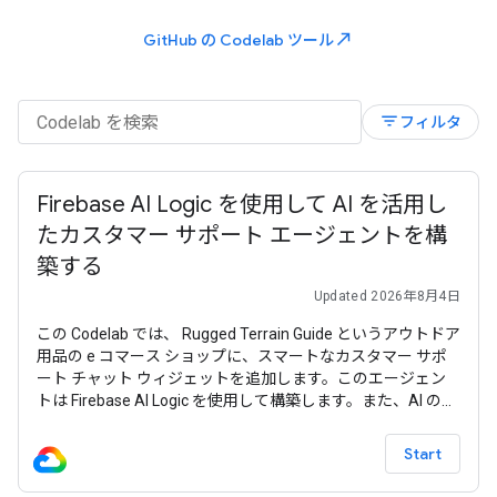
north_east
GitHub の Codelab ツール
filter_list
フィルタ
Firebase AI Logic を使用して AI を活用し
たカスタマー サポート エージェントを構
築する
Updated 2026年8月4日
この Codelab では、 Rugged Terrain Guide というアウトドア
用品の e コマース ショップに、スマートなカスタマー サポ
ート チャット ウィジェットを追加します。このエージェン
トは Firebase AI Logic を使用して構築します。また、AI のペ
ルソナ、厳格な緩和対応予算ルールを処理し、商品カタログ
をコンテキストとして動的に使用するサーバーサイド プロン
Start
プト テンプレート（ product-agent ）を構成する方法につい
ても説明します。 この