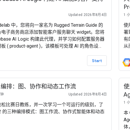
P
Updated 2026年8月4日
1 
elab 中，您将向一家名为 Rugged Terrain Guide 的
使
电子商务商店添加智能客户服务聊天 widget。您将
署到
rebase AI Logic 构建此代理，并学习如何配置服务器
有
 ( product-agent )，该模板可处理 AI 的角色设
从
格的安抚补偿预算规则，并动态使用商品目录作为上
署
需使用本 Codelab 中的 Firebase 服务，您的
Start
ase 项目必须采用 随用随付 (Blaze) 定价方案
 2 编排：图、协作和动态工作流
使用
A
分钟
Updated 2026年8月4日
1 
拉松比赛日教练，并一次学习一个可运行的级别，了
K 2 的三种编排模式：图工作流、协作式智能体和动态
本 
。
A
体，