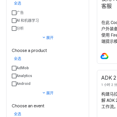
全选
客服
广告
AI 和机器学习
在此 Cod
分析
户外装备
使用 Fi
expand_more
展开
端提示模板
定、严
Choose a product
下文。 如
全选
Fireb
AdMob
Analytics
ADK
Android
1 小时 2 
expand_more
展开
构建马
解 AD
Choose an event
工作流
全选